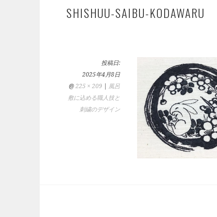
SHISHUU-SAIBU-KODAWARU
投稿日:
2025年4月8日
@
225 × 209
|
風呂
敷に込める職人技と
刺繍のデザイン