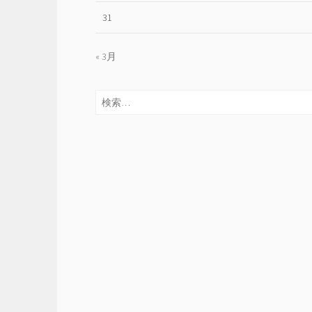
31
« 3月
検
索: