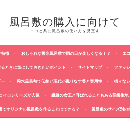
風呂敷の購入に向けて
エコと共に風呂敷の使い方を見直す
が特徴
おしゃれな撥水風呂敷で雨の日が楽しくなる！？
エ
作るときに気にしておきたいポイント
サイトマップ
ファッ
ダー
撥水風呂敷で伝統と現代が織りなす美と実用性
様々な
コイロシリーズが人気
繊維の女王と呼ばれることもある高級生地
販でオリジナル風呂敷を作ることはできる？
風呂敷のサイズ別の