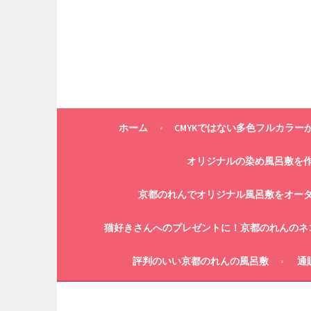
コ
ン
テ
ン
ツ
へ
ス
キ
ホーム
CMYKではない多色フルカラー
ッ
プ
オリジナルの染め風呂敷を
京都のれんでオリジナル風呂敷をオー
猫好きさんへのプレゼントに！京都のれんのネ
評判のいい京都のれんの風呂敷
通