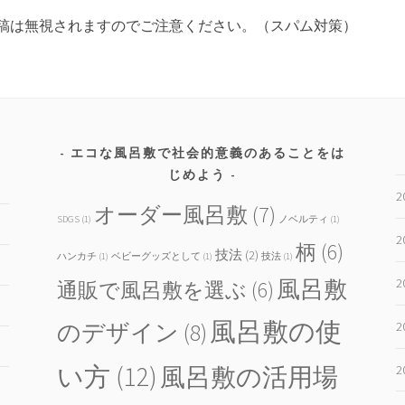
稿は無視されますのでご注意ください。（スパム対策）
エコな風呂敷で社会的意義のあることをは
じめよう
2
オーダー風呂敷
(7)
SDGS
(1)
ノベルティ
(1)
2
柄
(6)
技法
(2)
ハンカチ
(1)
ベビーグッズとして
(1)
技法
(1)
2
風呂敷
通販で風呂敷を選ぶ
(6)
風呂敷の使
2
のデザイン
(8)
い方
(12)
2
風呂敷の活用場