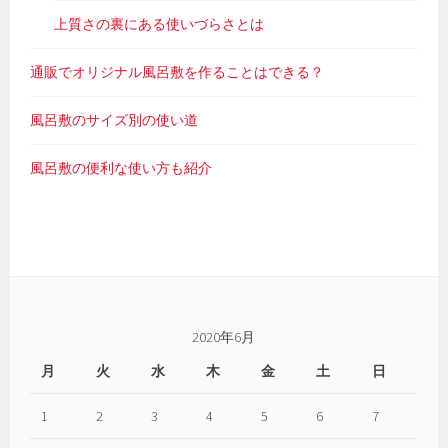
上質さの裏にある使いづらさとは
通販でオリジナル風呂敷を作ることはできる？
風呂敷のサイズ別の使い道
風呂敷の便利な使い方も紹介
2020年6月
月
火
水
木
金
土
日
1
2
3
4
5
6
7