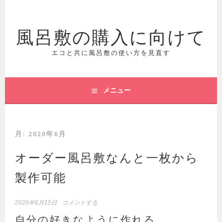
コ
ン
風呂敷の購入に向けて
テ
ン
ツ
エコと共に風呂敷の使い方を見直す
へ
ス
キ
メニュー
ッ
プ
月:
2020年6月
オーダー風呂敷なんと一枚から
製作可能
2020年6月13日
コメントする
自分の好きなように作れる