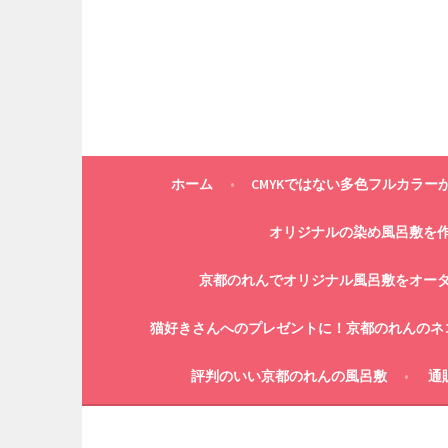
コ
ン
テ
ン
ツ
へ
ス
キ
ホーム
CMYKではない多色フルカラー
ッ
プ
オリジナルの染め風呂敷を
京都のれんでオリジナル風呂敷をオー
猫好きさんへのプレゼントに！京都のれんのネ
評判のいい京都のれんの風呂敷
通