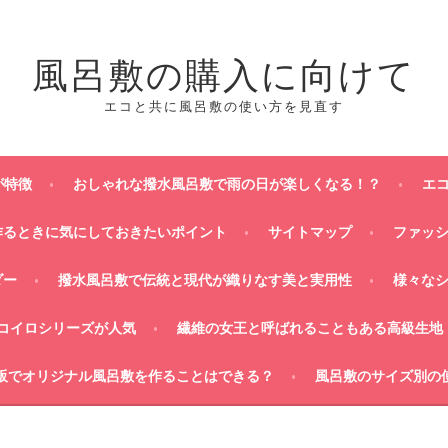
風呂敷の購入に向けて
エコと共に風呂敷の使い方を見直す
が特徴
おしゃれな撥水風呂敷で雨の日が楽しくなる！？
エ
作るときに気にしておきたいポイント
サイトマップ
ファッ
ダー
撥水風呂敷で伝統と現代が織りなす美と実用性
様々な
コイロシリーズが人気
繊維の女王と呼ばれることもある高級生地
販でオリジナル風呂敷を作ることはできる？
風呂敷のサイズ別の