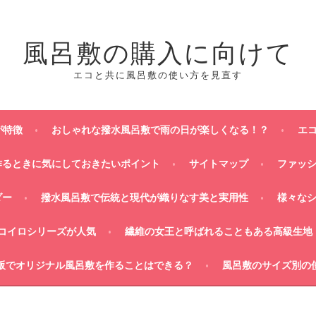
風呂敷の購入に向けて
エコと共に風呂敷の使い方を見直す
が特徴
おしゃれな撥水風呂敷で雨の日が楽しくなる！？
エ
作るときに気にしておきたいポイント
サイトマップ
ファッ
ダー
撥水風呂敷で伝統と現代が織りなす美と実用性
様々な
コイロシリーズが人気
繊維の女王と呼ばれることもある高級生地
販でオリジナル風呂敷を作ることはできる？
風呂敷のサイズ別の