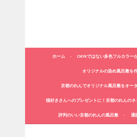
コ
ン
テ
ン
ツ
へ
ス
キ
ホーム
CMYKではない多色フルカラー
ッ
プ
オリジナルの染め風呂敷を
京都のれんでオリジナル風呂敷をオー
猫好きさんへのプレゼントに！京都のれんのネ
評判のいい京都のれんの風呂敷
通