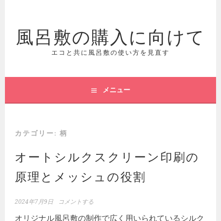
コ
ン
風呂敷の購入に向けて
テ
ン
ツ
エコと共に風呂敷の使い方を見直す
へ
ス
キ
メニュー
ッ
プ
カテゴリー:
柄
オートシルクスクリーン印刷の
原理とメッシュの役割
2024年7月9日
コメントする
オリジナル風呂敷の制作で広く用いられているシルク