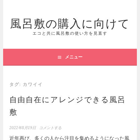
コ
ン
風呂敷の購入に向けて
テ
ン
ツ
エコと共に風呂敷の使い方を見直す
へ
ス
キ
メニュー
ッ
プ
タグ:
カワイイ
自由自在にアレンジできる風呂
敷
2022年8月19日
コメントする
近年再び、多くの人から注目を集めるようになった風