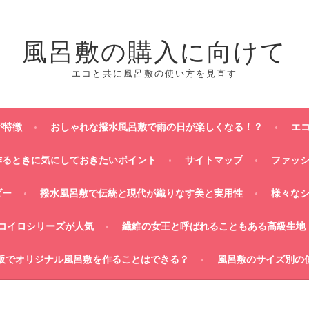
風呂敷の購入に向けて
エコと共に風呂敷の使い方を見直す
が特徴
おしゃれな撥水風呂敷で雨の日が楽しくなる！？
エ
作るときに気にしておきたいポイント
サイトマップ
ファッ
ダー
撥水風呂敷で伝統と現代が織りなす美と実用性
様々な
コイロシリーズが人気
繊維の女王と呼ばれることもある高級生地
販でオリジナル風呂敷を作ることはできる？
風呂敷のサイズ別の