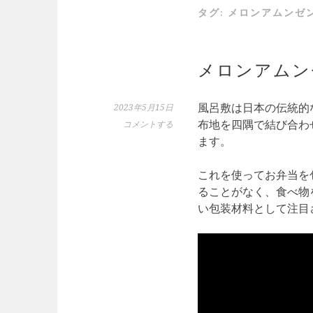
タグ:
メロンアムンゼ
メロンアムン
風呂敷は日本の伝統的
2023年5月15日
布地を四隅で結び合わ
コメントする
ます。
これを使ってお弁当を
ることがなく、食べ物
い包装材料として注目