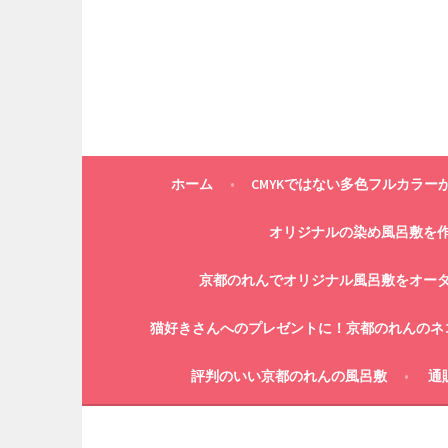
コ
ン
テ
ン
ツ
へ
ス
キ
ホーム
CMYKではない多色フルカラー
ッ
プ
オリジナルの染め風呂敷を
京都のれんでオリジナル風呂敷をオー
猫好きさんへのプレゼントに！京都のれんのネ
評判のいい京都のれんの風呂敷
通