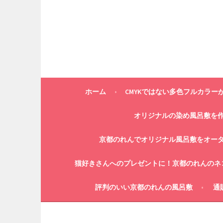
コ
ン
テ
ン
ツ
へ
ス
キ
ホーム
CMYKではない多色フルカラー
ッ
プ
オリジナルの染め風呂敷を
京都のれんでオリジナル風呂敷をオー
猫好きさんへのプレゼントに！京都のれんのネ
評判のいい京都のれんの風呂敷
通