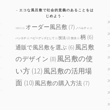
エコな風呂敷で社会的意義のあることをは
じめよう
2
オーダー風呂敷
(7)
SDGS
(1)
ノベルティ
(1)
2
柄
(6)
技法
(2)
ハンカチ
(1)
ベビーグッズとして
(1)
技法
(1)
2
風呂敷
通販で風呂敷を選ぶ
(6)
風呂敷の使
2
のデザイン
(8)
い方
(12)
2
風呂敷の活用場
2
面
(10)
風呂敷の購入方法
(7)
2
2