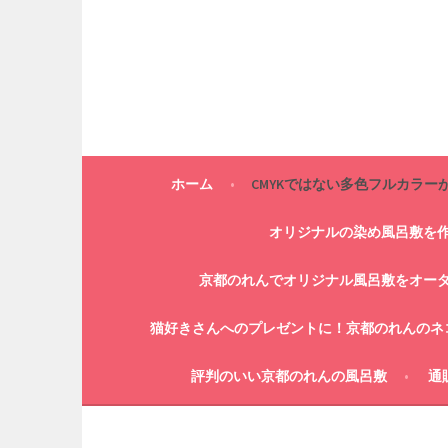
コ
ン
テ
ン
ツ
へ
ス
キ
ホーム
CMYKではない多色フルカラー
ッ
プ
オリジナルの染め風呂敷を
京都のれんでオリジナル風呂敷をオー
猫好きさんへのプレゼントに！京都のれんのネ
評判のいい京都のれんの風呂敷
通