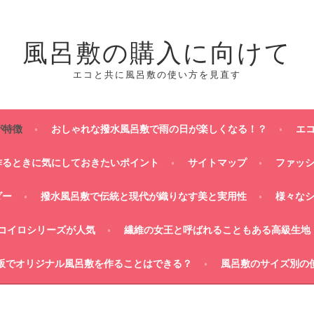
風呂敷の購入に向けて
エコと共に風呂敷の使い方を見直す
が特徴
おしゃれな撥水風呂敷で雨の日が楽しくなる！？
エ
作るときに気にしておきたいポイント
サイトマップ
ファッ
ダー
撥水風呂敷で伝統と現代が織りなす美と実用性
様々な
コイロシリーズが人気
繊維の女王と呼ばれることもある高級生地
販でオリジナル風呂敷を作ることはできる？
風呂敷のサイズ別の