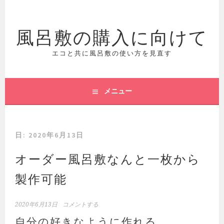
コ
ン
風呂敷の購入に向けて
テ
ン
ツ
エコと共に風呂敷の使い方を見直す
へ
ス
キ
メニュー
ッ
プ
日:
2020年6月13日
オーダー風呂敷なんと一枚から
製作可能
2020年6月13日
コメントする
自分の好きなように作れる