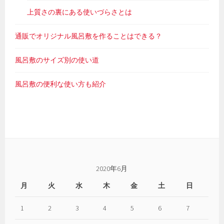
上質さの裏にある使いづらさとは
通販でオリジナル風呂敷を作ることはできる？
風呂敷のサイズ別の使い道
風呂敷の便利な使い方も紹介
2020年6月
月
火
水
木
金
土
日
1
2
3
4
5
6
7