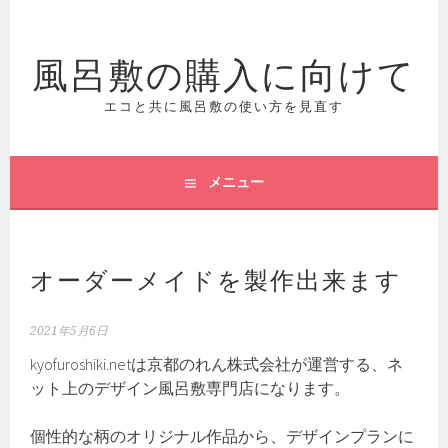
コ
ン
風呂敷の購入に向けて
テ
ン
ツ
エコと共に風呂敷の使い方を見直す
へ
ス
キ
メニュー
ッ
プ
オーダーメイドを製作出来ます
2021年5月6日
kyofuroshiki.netは京都のれん株式会社が運営する、ネ
ット上のデザイン風呂敷専門店になります。
個性的な柄のオリジナル作品から、デザインプランに