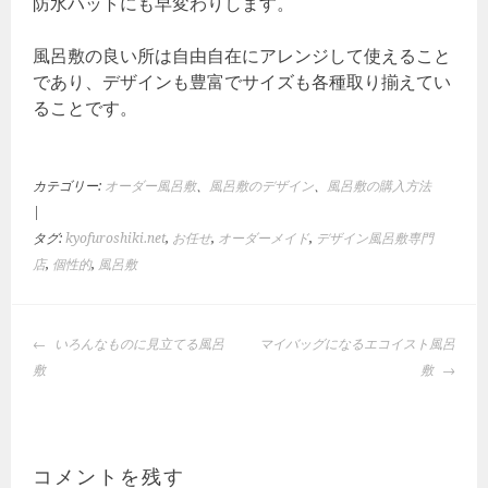
防水ハットにも早変わりします。
風呂敷の良い所は自由自在にアレンジして使えること
であり、デザインも豊富でサイズも各種取り揃えてい
ることです。
カテゴリー:
オーダー風呂敷
、
風呂敷のデザイン
、
風呂敷の購入方法
|
タグ:
kyofuroshiki.net
,
お任せ
,
オーダーメイド
,
デザイン風呂敷専門
店
,
個性的
,
風呂敷
投
いろんなものに見立てる風呂
マイバッグになるエコイスト風呂
稿
敷
敷
ナ
ビ
ゲ
ー
コメントを残す