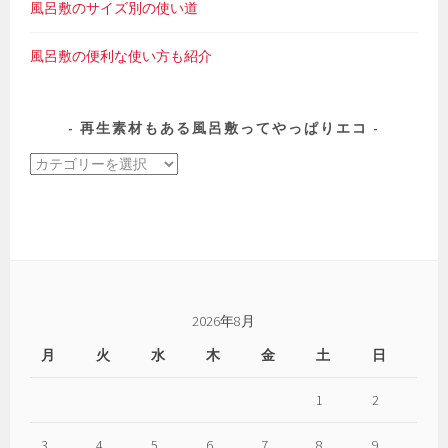
風呂敷のサイズ別の使い道
風呂敷の便利な使い方も紹介
再生素材もある風呂敷ってやっぱりエコ
再
生
素
材
も
あ
る
2026年8月
風
月
火
水
木
金
土
日
呂
敷
1
2
っ
て
3
4
5
6
7
8
9