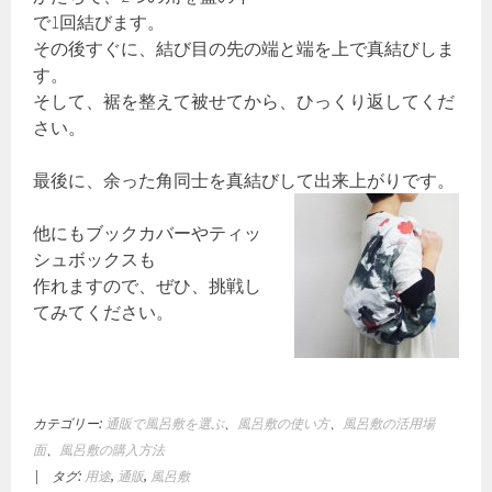
で1回結びます。
その後すぐに、結び目の先の端と端を上で真結びしま
す。
そして、裾を整えて被せてから、ひっくり返してくだ
さい。
最後に、余った角同士を真結びして出来上がりです。
他にもブックカバーやティッ
シュボックスも
作れますので、ぜひ、挑戦し
てみてください。
カテゴリー:
通販で風呂敷を選ぶ
、
風呂敷の使い方
、
風呂敷の活用場
面
、
風呂敷の購入方法
|
タグ:
用途
,
通販
,
風呂敷