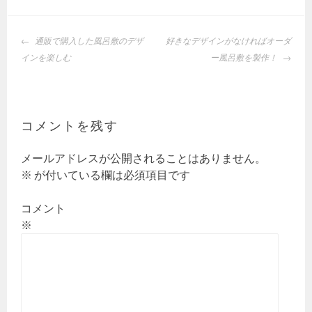
投
通販で購入した風呂敷のデザ
好きなデザインがなければオーダ
稿
インを楽しむ
ー風呂敷を製作！
ナ
ビ
ゲ
ー
コメントを残す
シ
ョ
メールアドレスが公開されることはありません。
ン
※
が付いている欄は必須項目です
コメント
※